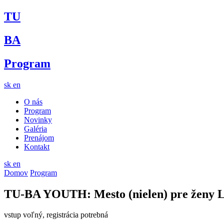
TU
BA
Program
sk
en
O nás
Program
Novinky
Galéria
Prenájom
Kontakt
sk
en
Domov
Program
TU-BA YOUTH: Mesto (nielen) pre ženy
vstup voľný, registrácia potrebná