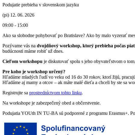
Podujatie prebieha v slovenskom jazyku
(pi) 12. 06. 2026
09:00 - 15:00
Ako sa slobodne pohybovať po Bratislave? Ako by malo vyzerať mes
Pozývame vás na
dvojdňový workshop, ktorý prebieha počas piatka
budúcnosti máme robiť už dnes.
Cieľom workshopu
je diskutovať spolu s jeho obyvateľstvom o tom
Pre koho je workshop určený?
Hľadáme mladých ľudí vo veku od 16 do 30 rokov, ktorí žijú, pracujú
Hľadáme aj mamy a otcov – ak máte malé dieťa a chceli by ste sa wo
Registrujte sa
prostredníctvom tohto linku
.
Na workshope je zabezpečený obed a občerstvenie.
Podujatia YOUth IN TU-BA sú podporené z programu Erasmus+. Poduja