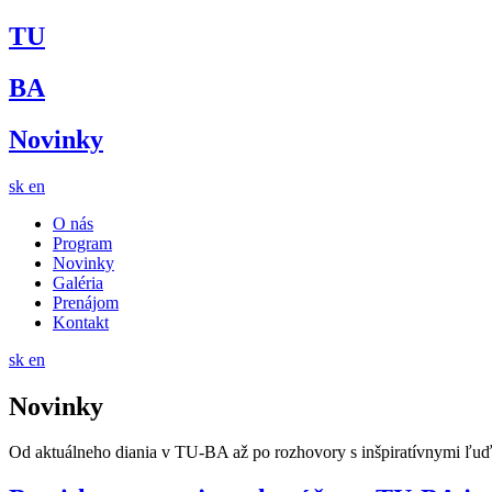
TU
BA
Novinky
sk
en
O nás
Program
Novinky
Galéria
Prenájom
Kontakt
sk
en
Novinky
Od aktuálneho diania v TU-BA až po rozhovory s inšpiratívnymi ľuďm