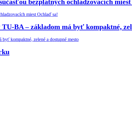
 súčasťou bezplatných ochladzovacích miest
 TU-BA – základom má byť kompaktné, zel
rku