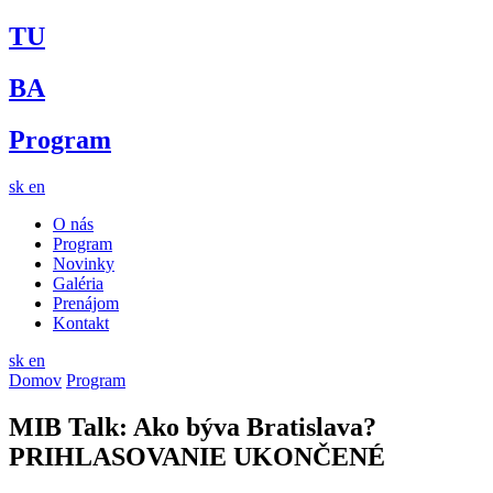
TU
BA
Program
sk
en
O nás
Program
Novinky
Galéria
Prenájom
Kontakt
sk
en
Domov
Program
MIB Talk: Ako býva Bratislava?
PRIHLASOVANIE UKONČENÉ