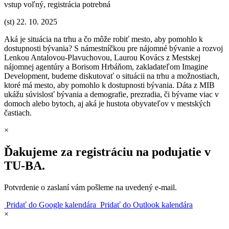
vstup voľný, registrácia potrebná
(st) 22. 10. 2025
Aká je situácia na trhu a čo môže robiť mesto, aby pomohlo k
dostupnosti bývania? S námestníčkou pre nájomné bývanie a rozvoj
Lenkou Antalovou-Plavuchovou, Laurou Kovács z Mestskej
nájomnej agentúry a Borisom Hrbáňom, zakladateľom Imagine
Development, budeme diskutovať o situácii na trhu a možnostiach,
ktoré má mesto, aby pomohlo k dostupnosti bývania. Dáta z MIB
ukážu súvislosť bývania a demografie, prezradia, či bývame viac v
domoch alebo bytoch, aj aká je hustota obyvateľov v mestských
častiach.
×
Ďakujeme za registráciu na podujatie v
TU‑BA.
Potvrdenie o zaslaní vám pošleme na uvedený e‑mail.
Pridať do Google kalendára
Pridať do Outlook kalendára
×