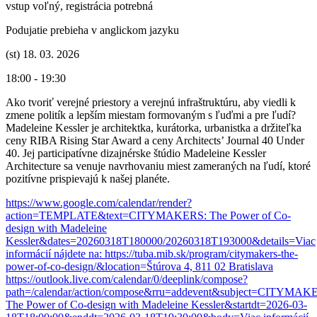
vstup voľný, registrácia potrebná
Podujatie prebieha v anglickom jazyku
(st) 18. 03. 2026
18:00 - 19:30
Ako tvoriť verejné priestory a verejnú infraštruktúru, aby viedli k
zmene politík a lepším miestam formovaným s ľuďmi a pre ľudí?
Madeleine Kessler je architektka, kurátorka, urbanistka a držiteľka
ceny RIBA Rising Star Award a ceny Architects’ Journal 40 Under
40. Jej participatívne dizajnérske štúdio Madeleine Kessler
Architecture sa venuje navrhovaniu miest zameraných na ľudí, ktoré
pozitívne prispievajú k našej planéte.
https://www.google.com/calendar/render?
action=TEMPLATE&text=CITYMAKERS: The Power of Co-
design with Madeleine
Kessler&dates=20260318T180000/20260318T193000&details=Viac
informácií nájdete na: https://tuba.mib.sk/program/citymakers-the-
power-of-co-design/&location=Štúrova 4, 811 02 Bratislava
https://outlook.live.com/calendar/0/deeplink/compose?
path=/calendar/action/compose&rru=addevent&subject=CITYMAK
The Power of Co-design with Madeleine Kessler&startdt=2026-03-