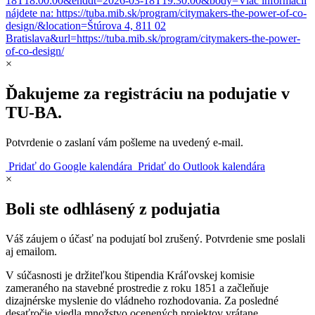
18T18:00:00&enddt=2026-03-18T19:30:00&body=Viac informácií
nájdete na: https://tuba.mib.sk/program/citymakers-the-power-of-co-
design/&location=Štúrova 4, 811 02
Bratislava&url=https://tuba.mib.sk/program/citymakers-the-power-
of-co-design/
×
Ďakujeme za registráciu na podujatie v
TU‑BA.
Potvrdenie o zaslaní vám pošleme na uvedený e‑mail.
Pridať do Google kalendára
Pridať do Outlook kalendára
×
Boli ste odhlásený z podujatia
Váš záujem o účasť na podujatí bol zrušený. Potvrdenie sme poslali
aj emailom.
V súčasnosti je držiteľkou štipendia Kráľovskej komisie
zameraného na stavebné prostredie z roku 1851 a začleňuje
dizajnérske myslenie do vládneho rozhodovania. Za posledné
desaťročie viedla množstvo ocenených projektov vrátane