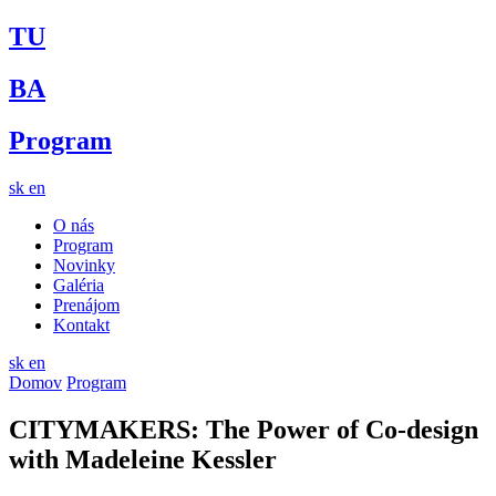
TU
BA
Program
sk
en
O nás
Program
Novinky
Galéria
Prenájom
Kontakt
sk
en
Domov
Program
CITYMAKERS: The Power of Co-design
with Madeleine Kessler