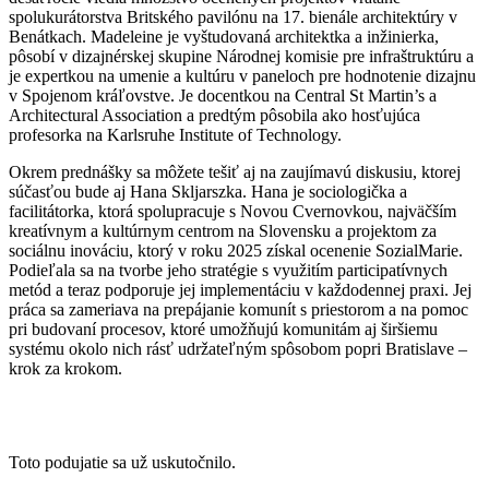
spolukurátorstva Britského pavilónu na 17. bienále architektúry v
Benátkach. Madeleine je vyštudovaná architektka a inžinierka,
pôsobí v dizajnérskej skupine Národnej komisie pre infraštruktúru a
je expertkou na umenie a kultúru v paneloch pre hodnotenie dizajnu
v Spojenom kráľovstve. Je docentkou na Central St Martin’s a
Architectural Association a predtým pôsobila ako hosťujúca
profesorka na Karlsruhe Institute of Technology.
Okrem prednášky sa môžete tešiť aj na zaujímavú diskusiu, ktorej
súčasťou bude aj Hana Skljarszka. Hana je sociologička a
facilitátorka, ktorá spolupracuje s Novou Cvernovkou, najväčším
kreatívnym a kultúrnym centrom na Slovensku a projektom za
sociálnu inováciu, ktorý v roku 2025 získal ocenenie SozialMarie.
Podieľala sa na tvorbe jeho stratégie s využitím participatívnych
metód a teraz podporuje jej implementáciu v každodennej praxi. Jej
práca sa zameriava na prepájanie komunít s priestorom a na pomoc
pri budovaní procesov, ktoré umožňujú komunitám aj širšiemu
systému okolo nich rásť udržateľným spôsobom popri Bratislave –
krok za krokom.
Toto podujatie sa už uskutočnilo.