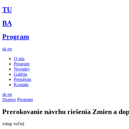
TU
BA
Program
sk
en
O nás
Program
Novinky
Galéria
Prenájom
Kontakt
sk
en
Domov
Program
Prerokovanie návrhu riešenia Zmien a do
vstup voľný