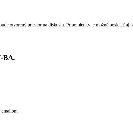
de otvorený priestor na diskusiu. Pripomienky je možné posielať aj p
U‑BA.
j emailom.