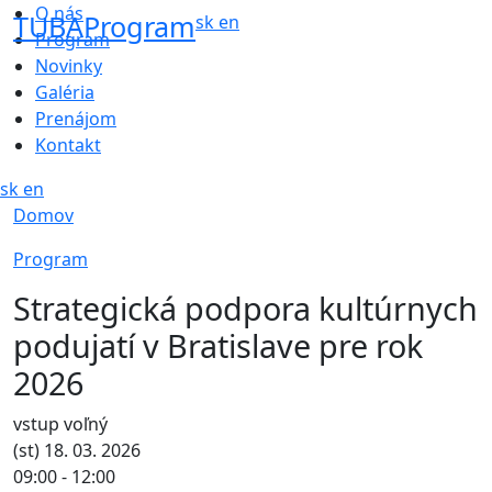
O nás
TU
BA
Program
sk
en
Program
Novinky
Galéria
Prenájom
Kontakt
sk
en
Domov
Program
Strategická podpora kultúrnych
podujatí v Bratislave pre rok
2026
vstup voľný
(st) 18. 03. 2026
09:00 - 12:00