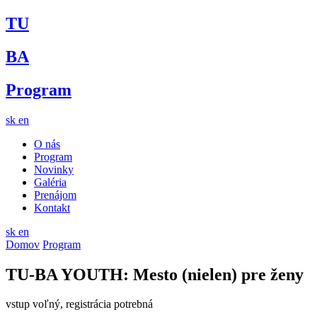
TU
BA
Program
sk
en
O nás
Program
Novinky
Galéria
Prenájom
Kontakt
sk
en
Domov
Program
TU-BA YOUTH: Mesto (nielen) pre ženy
vstup voľný, registrácia potrebná