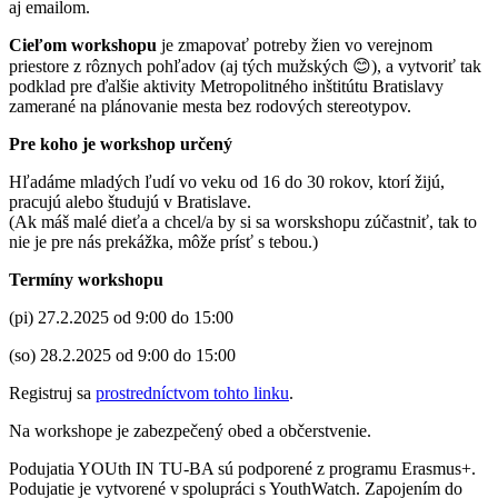
aj emailom.
Cieľom workshopu
je zmapovať potreby žien vo verejnom
priestore z rôznych pohľadov (aj tých mužských 😊), a vytvoriť tak
podklad pre ďalšie aktivity Metropolitného inštitútu Bratislavy
zamerané na plánovanie mesta bez rodových stereotypov.
Pre koho je workshop určený
Hľadáme mladých ľudí vo veku od 16 do 30 rokov, ktorí žijú,
pracujú alebo študujú v Bratislave.
(Ak máš malé dieťa a chcel/a by si sa worskshopu zúčastniť, tak to
nie je pre nás prekážka, môže prísť s tebou.)
Termíny workshopu
(pi) 27.2.2025 od 9:00 do 15:00
(so) 28.2.2025 od 9:00 do 15:00
Registruj sa
prostredníctvom tohto linku
.
Na workshope je zabezpečený obed a občerstvenie.
Podujatia YOUth IN TU-BA sú podporené z programu Erasmus+.
Podujatie je vytvorené v spolupráci s YouthWatch. Zapojením do