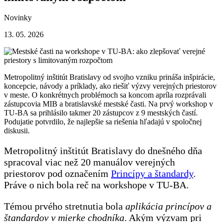
Novinky
13. 05. 2026
Metropolitný inštitút Bratislavy od svojho vzniku prináša inšpirácie,
koncepcie, návody a príklady, ako riešiť výzvy verejných priestorov
v meste. O konkrétnych problémoch sa koncom apríla rozprávali
zástupcovia MIB a bratislavské mestské časti. Na prvý workshop v
TU-BA sa prihlásilo takmer 20 zástupcov z 9 mestských častí.
Podujatie potvrdilo, že najlepšie sa riešenia hľadajú v spoločnej
diskusii.
Metropolitný inštitút Bratislavy do dnešného dňa
spracoval viac než 20 manuálov verejných
priestorov pod označením
Princípy a štandardy
.
Práve o nich bola reč na workshope v TU-BA.
Témou prvého stretnutia bola
aplikácia princípov a
štandardov v mierke chodníka
. Akým výzvam pri