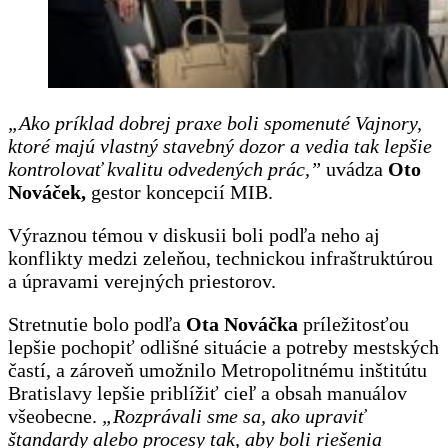
„
Ako príklad dobrej praxe boli spomenuté Vajnory,
ktoré majú vlastný stavebný dozor a vedia tak lepšie
kontrolovať kvalitu odvedených prác,”
uvádza
Oto
Nováček,
gestor koncepcií MIB.
Výraznou témou v diskusii boli podľa neho aj
konflikty medzi zeleňou, technickou infraštruktúrou
a úpravami verejných priestorov.
Stretnutie bolo podľa
Ota Nováčka
príležitosťou
lepšie pochopiť odlišné situácie a potreby mestských
častí, a zároveň umožnilo Metropolitnému inštitútu
Bratislavy lepšie priblížiť cieľ a obsah manuálov
všeobecne.
„
Rozprávali sme sa, ako upraviť
štandardy alebo procesy tak, aby boli riešenia