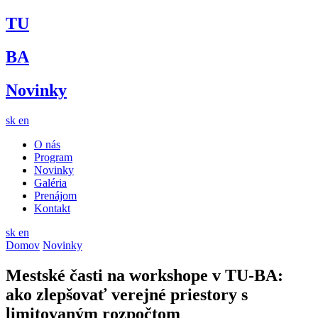
TU
BA
Novinky
sk
en
O nás
Program
Novinky
Galéria
Prenájom
Kontakt
sk
en
Domov
Novinky
Mestské časti na workshope v TU-BA:
ako zlepšovať verejné priestory s
limitovaným rozpočtom