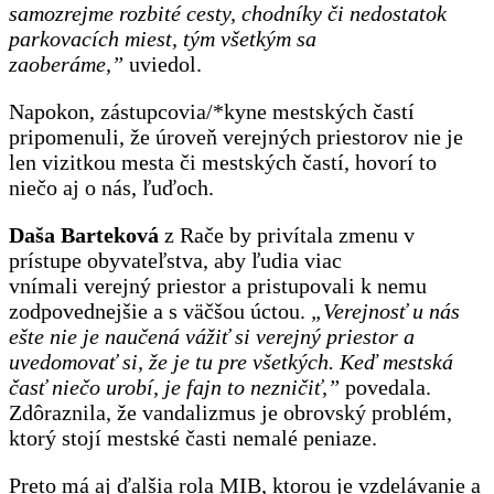
samozrejme rozbité cesty, chodníky či nedostatok
parkovacích miest, tým všetkým sa
zaoberáme,”
uviedol.
Napokon, zástupcovia/*kyne mestských častí
pripomenuli, že úroveň verejných priestorov nie je
len vizitkou mesta či mestských častí, hovorí to
niečo aj o nás, ľuďoch.
Daša Barteková
z Rače by privítala zmenu v
prístupe obyvateľstva, aby ľudia viac
vnímali verejný priestor a pristupovali k nemu
zodpovednejšie a s väčšou úctou.
„
Verejnosť u nás
ešte nie je naučená vážiť si verejný priestor a
uvedomovať si, že je tu pre všetkých. Keď mestská
časť niečo urobí, je fajn to nezničiť,”
povedala.
Zdôraznila, že vandalizmus je obrovský problém,
ktorý stojí mestské časti nemalé peniaze.
Preto má aj ďalšia rola MIB, ktorou je vzdelávanie a