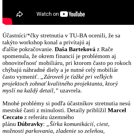
Účastníci/*čky stretnutia v TU-BA ocenili, že sa
takýto workshop konal a privítajú aj
ďalšie pokračovanie.
Daša Barteková
z Rače
spomenula, že okrem financií je problémom aj
obnoviteľnosť mobiliáru, pri ktorom často po rokoch
chýbajú náhradné diely a je nutné celý mobiliár
často vymeniť.
„
Zároveň je ťažké pri veľkých
projektoch zohnať kvalitného projektanta, ktorý
myslí na každý detail,”
uzavrela.
Mnohé problémy si podľa účastníkov stretnutia nesú
mestské časti z minulosti. Detaily priblížil
Marcel
Ceccato
z referátu územného
plánu
Dúbravky
:
„
Šírka komunikácií, ciest,
možnosti parkovania, zladenie so zeleňou,