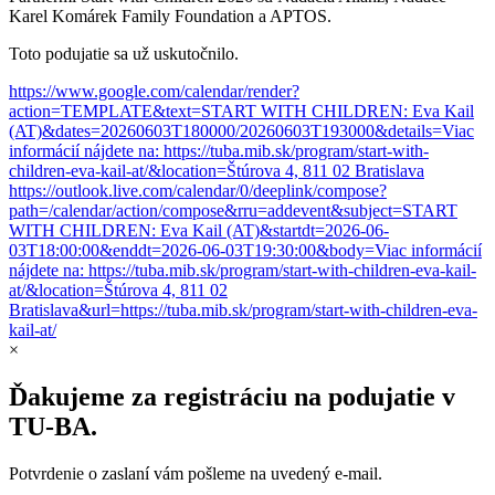
Karel Komárek Family Foundation a APTOS.
Toto podujatie sa už uskutočnilo.
https://www.google.com/calendar/render?
action=TEMPLATE&text=START WITH CHILDREN: Eva Kail
(AT)&dates=20260603T180000/20260603T193000&details=Viac
informácií nájdete na: https://tuba.mib.sk/program/start-with-
children-eva-kail-at/&location=Štúrova 4, 811 02 Bratislava
https://outlook.live.com/calendar/0/deeplink/compose?
path=/calendar/action/compose&rru=addevent&subject=START
WITH CHILDREN: Eva Kail (AT)&startdt=2026-06-
03T18:00:00&enddt=2026-06-03T19:30:00&body=Viac informácií
nájdete na: https://tuba.mib.sk/program/start-with-children-eva-kail-
at/&location=Štúrova 4, 811 02
Bratislava&url=https://tuba.mib.sk/program/start-with-children-eva-
kail-at/
×
Ďakujeme za registráciu na podujatie v
TU‑BA.
Potvrdenie o zaslaní vám pošleme na uvedený e‑mail.