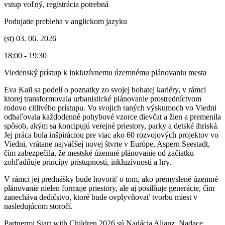
vstup voľný, registrácia potrebná
Podujatie prebieha v anglickom jazyku
(st) 03. 06. 2026
18:00 - 19:30
Viedenský prístup k inkluzívnemu územnému plánovaniu mesta
Eva Kail sa podelí o poznatky zo svojej bohatej kariéry, v rámci
ktorej transformovala urbanistické plánovanie prostredníctvom
rodovo citlivého prístupu. Vo svojich raných výskumoch vo Viedni
odhaľovala každodenné pohybové vzorce dievčat a žien a premenila
spôsob, akým sa koncipujú verejné priestory, parky a detské ihriská.
Jej práca bola inšpiráciou pre viac ako 60 rozvojových projektov vo
Viedni, vrátane najväčšej novej štvrte v Európe, Aspern Seestadt,
čím zabezpečila, že mestské územné plánovanie od začiatku
zohľadňuje princípy prístupnosti, inkluzívnosti a hry.
V rámci jej prednášky bude hovoriť o tom, ako premyslené územné
plánovanie nielen formuje priestory, ale aj posilňuje generácie, čím
zanecháva dedičstvo, ktoré bude ovplyvňovať tvorbu miest v
nasledujúcom storočí.
Partnermi Start with Children 2026 sú Nadácia Alianz, Nadace