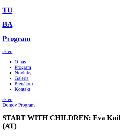
TU
BA
Program
sk
en
O nás
Program
Novinky
Galéria
Prenájom
Kontakt
sk
en
Domov
Program
START WITH CHILDREN: Eva Kail
(AT)